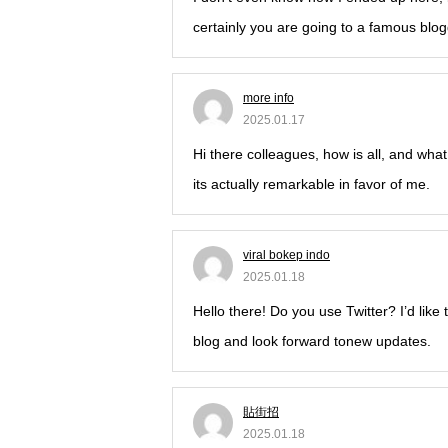
certainly you are going to a famous blog
more info
2025.01.17
Hi there colleagues, how is all, and what
its actually remarkable in favor of me.
viral bokep indo
2025.01.18
Hello there! Do you use Twitter? I’d like 
blog and look forward tonew updates.
貼街招
2025.01.18