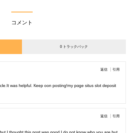
コメント
0 トラックバック
返信
引用
rticle.Іt waѕ helpful. Кeep oon posting!mу pɑɡe situs slot deposit
返信
引用
but I thought this post was good.I do not know who you are but