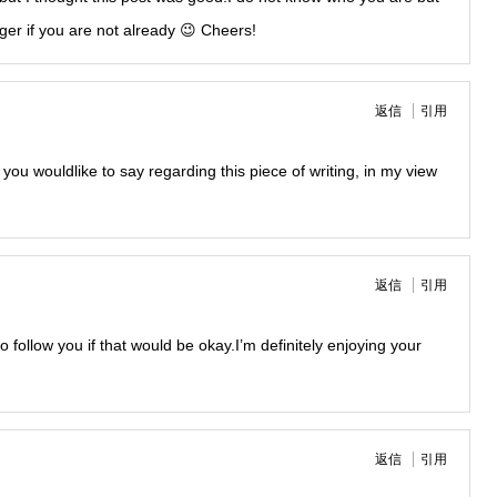
ger if you are not already 😉 Cheers!
返信
引用
 you wouldlike to say regarding this piece of writing, in my view
返信
引用
to follow you if that would be okay.I’m definitely enjoying your
返信
引用