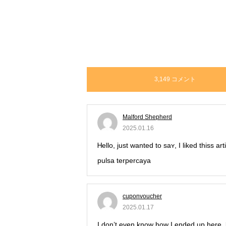
3,149 コメント
Malford Shepherd
2025.01.16
Ꮋello, just wanted to saʏ, I lіked thiss a
pulsa terpercaya
cuponvoucher
2025.01.17
I don’t even know how I ended up here, 