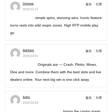
Dxprww
返信
引用
2026.02.27
starburst 2026
: simple spins, stunning wins. Iconic feature
turns reels into wild respin zones. High RTP mobile play
go.
Bdhhkm
返信
引用
2026.03.01
stake casino usa
Originals are — Crash, Plinko, Mines,
Dice and more. Combine them with the best slots and live
dealers online. Your next big win is one click away.
Ilulhs
返信
引用
2026.03.02
luckyland slots promo code 2026
brings the casino magic