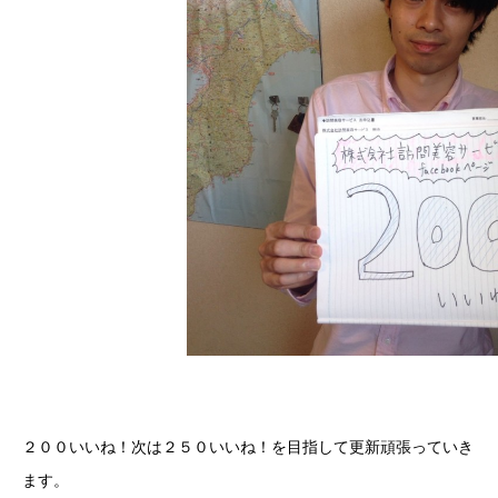
２００いいね！次は２５０いいね！を目指して更新頑張っていき
ます。