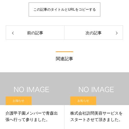
この記事のタイトルとURLをコピーする
前の記事
次の記事
関連記事
お知らせ
お知らせ
介護甲子園メンバーで青森出
株式会社訪問美容サービスを
張へ行って参りました。
スタートさせて頂きました。