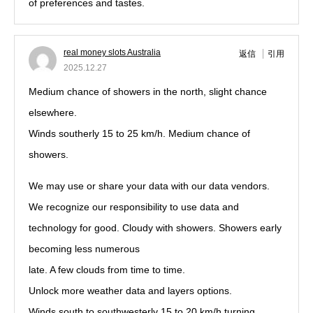
of preferences and tastes.
real money slots Australia
返信
引用
2025.12.27
Medium chance of showers in the north, slight chance
elsewhere.
Winds southerly 15 to 25 km/h. Medium chance of
showers.
We may use or share your data with our data vendors.
We recognize our responsibility to use data and
technology for good. Cloudy with showers. Showers early
becoming less numerous
late. A few clouds from time to time.
Unlock more weather data and layers options.
Winds south to southwesterly 15 to 20 km/h turning