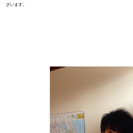
ざいます。