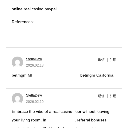
online real casino paypal
References:
https://www.lms.pidernegi.org/employer/best-online-
casinos-in-australia-2025-instant-withdrawal-casinos/
StellaDew
返信
引用
2026.02.13
betmgm MI
https://betmgm-play.com/
betmgm California
StellaDew
返信
引用
2026.02.19
Embrace the vibe of a real casino floor without leaving
your living room. In
casino ignation
, referral bonuses