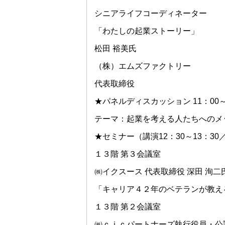
シニアライフコーディネーター
「わたしの起業ストーリー」
松田 裕美氏
（株）エムズファクトリー
代表取締役
★パネルディスカッション 11：00～
テーマ：起業を考える人たちへのメ
★セミナー（講演12：30～13：30／
１３階 第３会議室
㈱イクスース 代表取締役 深田 洵二
「キャリア４２年のベテランが教え
１３階 第２会議室
㈱ｃｉｃパートナーズ執行役員・公