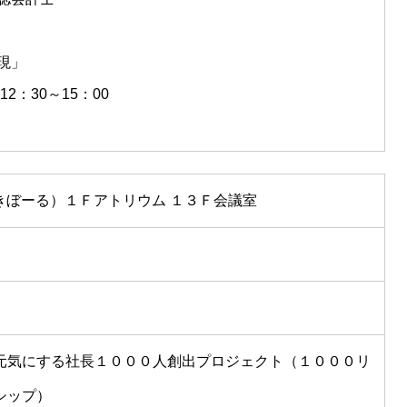
現」
：30～15：00
きぼーる）１Ｆアトリウム １３Ｆ会議室
ebook.com/1000leaf.PPP
元気にする社長１０００人創出プロジェクト（１０００リ
シップ）