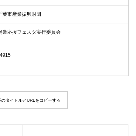
千葉市産業振興財団
起業応援フェスタ実行委員会
4915
s@mega-lines.net
事のタイトルとURLをコピーする