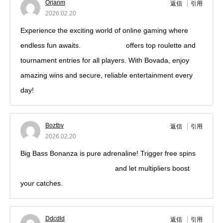
Orjanm
返信
引用
2026.02.20
Experience the exciting world of online gaming where
endless fun awaits.
Bovada Slots
offers top roulette and
tournament entries for all players. With Bovada, enjoy
amazing wins and secure, reliable entertainment every
day!
Boztbv
返信
引用
2026.02.20
Big Bass Bonanza is pure adrenaline! Trigger free spins
Big Bass Bonanza slot review
and let multipliers boost
your catches.
Ddcdld
返信
引用