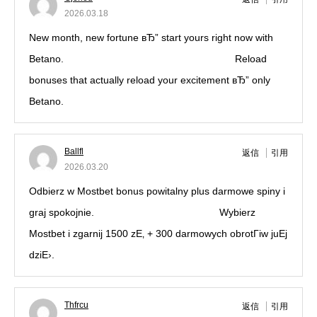
2026.03.18
New month, new fortune вЂ” start yours right now with
Betano.
https://tikitakagm.org/no/how-to-play/
Reload
bonuses that actually reload your excitement вЂ” only
Betano.
Ballfl
返信
引用
2026.03.20
Odbierz w Mostbet bonus powitalny plus darmowe spiny i
graj spokojnie.
Gates of Olympus Mostbet
Wybierz
Mostbet i zgarnij 1500 zЕ‚ + 300 darmowych obrotГіw juЕј
dziЕ›.
Thfrcu
返信
引用