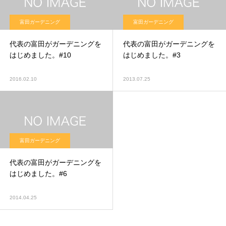
富田ガーデニング
富田ガーデニング
代表の富田がガーデニングを
代表の富田がガーデニングを
はじめました。#10
はじめました。#3
2016.02.10
2013.07.25
富田ガーデニング
代表の富田がガーデニングを
はじめました。#6
2014.04.25