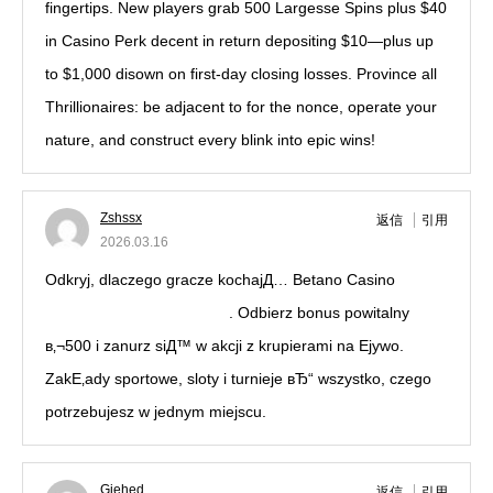
fingertips. New players grab 500 Largesse Spins plus $40
in Casino Perk decent in return depositing $10—plus up
to $1,000 disown on first-day closing losses. Province all
Thrillionaires: be adjacent to for the nonce, operate your
nature, and construct every blink into epic wins!
Zshssx
返信
引用
2026.03.16
Odkryj, dlaczego gracze kochajД… Betano Casino
https://betanogame.org/pl/
. Odbierz bonus powitalny
в‚¬500 i zanurz siД™ w akcji z krupierami na Ејywo.
ZakЕ‚ady sportowe, sloty i turnieje вЂ“ wszystko, czego
potrzebujesz w jednym miejscu.
Gjehed
返信
引用