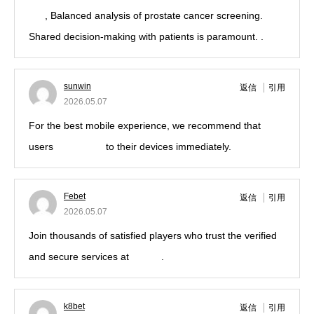
l=0
, Balanced analysis of prostate cancer screening.
Shared decision-making with patients is paramount. .
sunwin
返信
引用
2026.05.07
For the best mobile experience, we recommend that
users
tải sunwint
to their devices immediately.
Febet
返信
引用
2026.05.07
Join thousands of satisfied players who trust the verified
and secure services at
Fe Bet
.
k8bet
返信
引用