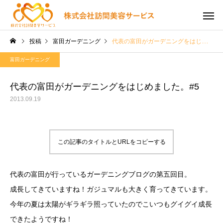
投稿
富田ガーデニング
代表の富田がガーデニングをはじめました。#5
富田ガーデニング
代表の富田がガーデニングをはじめました。#5
2013.09.19
この記事のタイトルとURLをコピーする
代表の富田が行っているガーデニングブログの第五回目。
成長してきていますね！ガジュマルも大きく育ってきています。
今年の夏は太陽がギラギラ照っていたのでこいつもグイグイ成長
できたようですね！