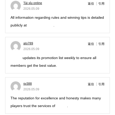
Tài xỉu online
返信
引用
2026.05.09
All information regarding rules and winning tips is detailed
publicly at
https://taixiu.ae/
.
alo789
返信
引用
2026.05.09
alo789
updates its promotion list weekly to ensure all
members get the best value.
sv388
返信
引用
2026.05.09
The reputation for excellence and honesty makes many
players trust the services of
sv 388
.