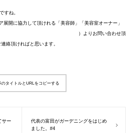
明 / 国内ではディズニー、USJに次いでランクイン | ロケ
ですね。
ア展開に協力して頂けれる「美容師」「美容室オーナー」
い合わせ | 株式会社訪問美容サービス
）よりお問い合わせ頂
ご連絡頂ければと思います。
事のタイトルとURLをコピーする
てサー
代表の富田がガーデニングをはじめ
ました。#4