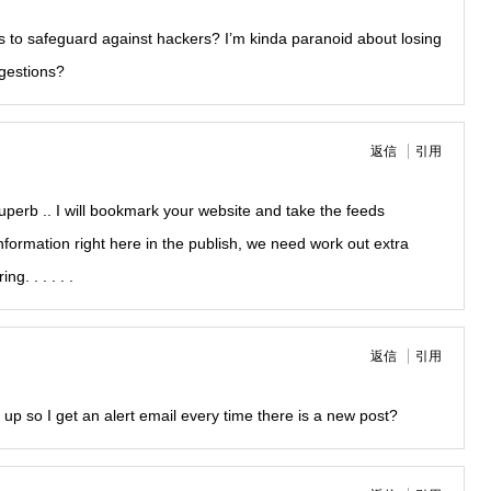
s to safeguard against hackers? I’m kinda paranoid about losing
ggestions?
返信
引用
 Superb .. I will bookmark your website and take the feeds
nformation right here in the publish, we need work out extra
g. . . . . .
返信
引用
t up so I get an alert email every time there is a new post?