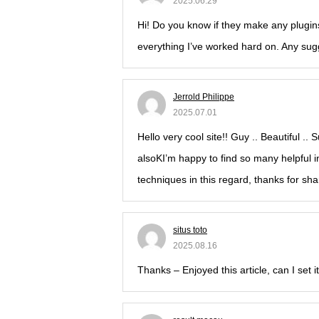
2025.06.29
Hi! Do you know if they make any plugin
everything I’ve worked hard on. Any su
Jerrold Philippe
2025.07.01
Hello very cool site!! Guy .. Beautiful ..
alsoKI’m happy to find so many helpful i
techniques in this regard, thanks for sharin
situs toto
2025.08.16
Thanks – Enjoyed this article, can I set i