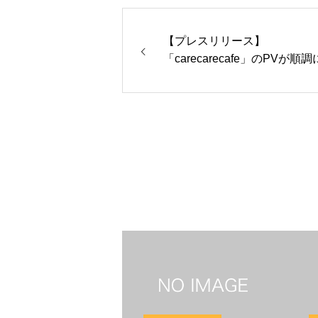
【プレスリリース】
「carecarecafe」のPVが順
ってきています。