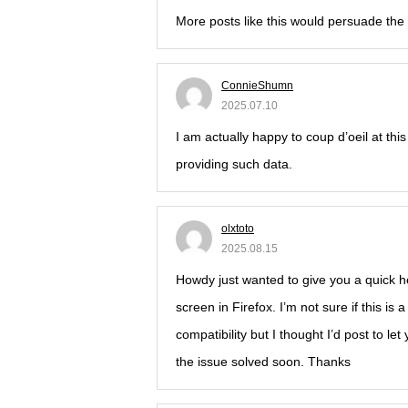
More posts like this would persuade the
ConnieShumn
2025.07.10
I am actually happy to coup d’oeil at this
providing such data.
olxtoto
2025.08.15
Howdy just wanted to give you a quick h
screen in Firefox. I’m not sure if this i
compatibility but I thought I’d post to l
the issue solved soon. Thanks