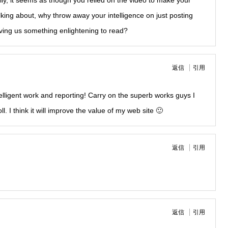
rally, it seems as though you relied on the video to make your
king about, why throw away your intelligence on just posting
iving us something enlightening to read?
返信
引用
telligent work and reporting! Carry on the superb works guys I
. I think it will improve the value of my web site 🙂
返信
引用
返信
引用