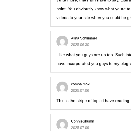
Write more, thats all I have to say. Lite
point. You obviously know what youre tal
videos to your site when you could be g
Alina Schlimmer
2025.06.30
I like what you guys are up too. Such in
have incorporated you guys to my blogroll
comba moxi
2025.07.06
This is the stripe of topic I have reading.
ConnieShumn
2025.07.09