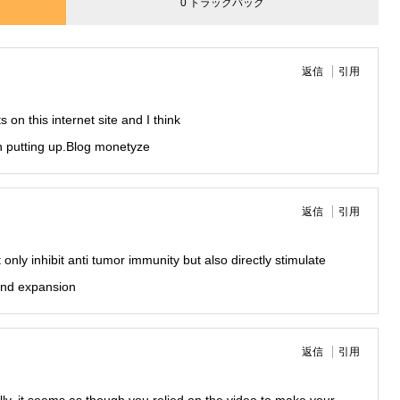
0 トラックバック
返信
引用
on this internet site and I think
on putting up.Blog monetyze
返信
引用
nly inhibit anti tumor immunity but also directly stimulate
and expansion
返信
引用