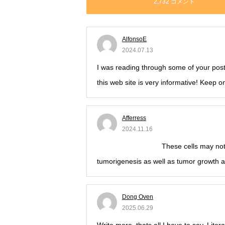
2,732 コメント
AlfonsoE
2024.07.13
I was reading through some of your posts 
this web site is very informative! Keep 
Afferress
2024.11.16
buying priligy online
These cells may not o
tumorigenesis as well as tumor growth 
Dong Oven
2025.06.29