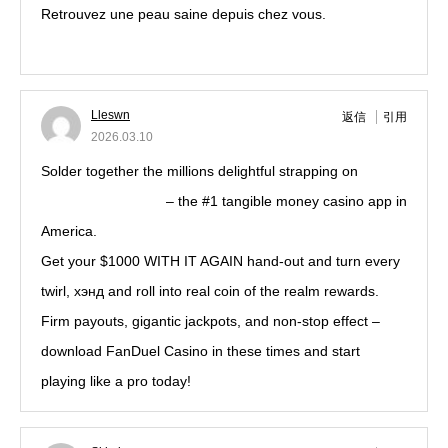
Retrouvez une peau saine depuis chez vous.
Acheter en
ligne
Lleswn
返信
引用
2026.03.10
Solder together the millions delightful strapping on
sportsbook fanduel
– the #1 tangible money casino app in
America.
Get your $1000 WITH IT AGAIN hand-out and turn every
twirl, хэнд and roll into real coin of the realm rewards.
Firm payouts, gigantic jackpots, and non-stop effect –
download FanDuel Casino in these times and start
playing like a pro today!