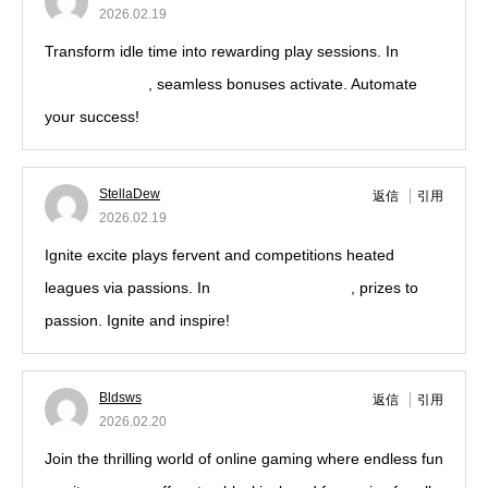
2026.02.19
Transform idle time into rewarding play sessions. In
casino ignation
, seamless bonuses activate. Automate
your success!
StellaDew
返信
引用
2026.02.19
Ignite excite plays fervent and competitions heated
leagues via passions. In
play ignation casino
, prizes to
passion. Ignite and inspire!
Bldsws
返信
引用
2026.02.20
Join the thrilling world of online gaming where endless fun