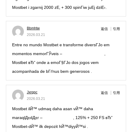
Mostbet i zgarnij 2000 zЕ‚ + 300 spinГіw juЕј dziЕ›.
Bbmhtw
返信
引用
2026.03.21
Entre no mundo Mostbet e transforme diversГЈo em
momentos memorГЎveis –
https://mostbetpt.pro/
,
Mostbet вЂ“ onde a emoГ§ГЈo dos jogos vem
acompanhada de bГґnus bem generosos .
Jxrqpc
返信
引用
2026.03.21
Mostbet ilЙ™ udmaq daha asan vЙ™ daha
maraqlД±dД±r –
Mostbet kazino
, 125% + 250 FS вЂ”
Mostbet-dЙ™ ilk depozit hЙ™diyyЙ™si .