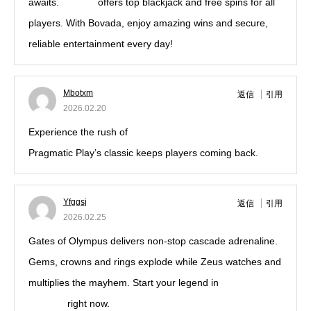
awaits.
Bovada
offers top blackjack and free spins for all
players. With Bovada, enjoy amazing wins and secure,
reliable entertainment every day!
Mbotxm
返信
引用
2026.02.20
Experience the rush of
Bigger Bass Bonanza strategy
Pragmatic Play’s classic keeps players coming back.
Yfggsj
返信
引用
2026.02.25
Gates of Olympus delivers non-stop cascade adrenaline.
Gems, crowns and rings explode while Zeus watches and
multiplies the mayhem. Start your legend in
pragmatic
play slot
right now.