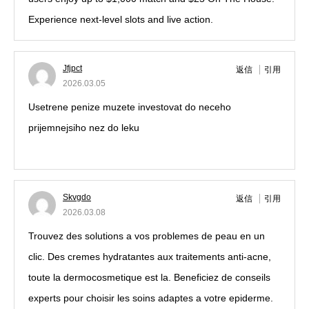
Experience next-level slots and live action.
Jfjpct
返信
引用
2026.03.05
Usetrene penize muzete investovat do neceho
prijemnejsiho nez do leku
opravdovalekarna.cz
Skvgdo
返信
引用
2026.03.08
Trouvez des solutions a vos problemes de peau en un
clic. Des cremes hydratantes aux traitements anti-acne,
toute la dermocosmetique est la. Beneficiez de conseils
experts pour choisir les soins adaptes a votre epiderme.