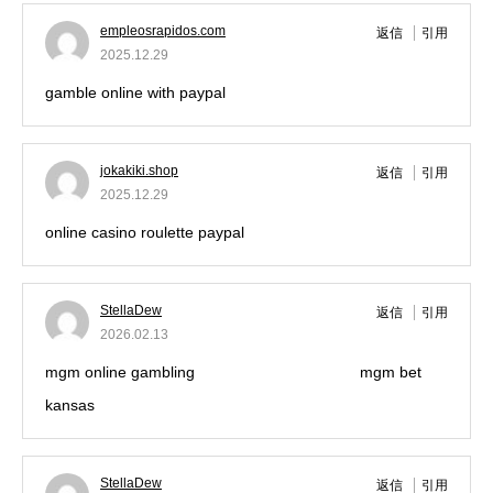
empleosrapidos.com
返信
引用
2025.12.29
gamble online with paypal
jokakiki.shop
返信
引用
2025.12.29
online casino roulette paypal
StellaDew
返信
引用
2026.02.13
mgm online gambling
betmgm sports betting
mgm bet
kansas
StellaDew
返信
引用