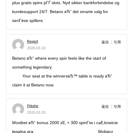
plus gratis spins pГҐ slots. Nyd sikker bankforbindelse og
kundesupport 24/7. Betano вЂ“ det smarte valg for
seriГёse spillere.
Regert
返信
引用
2026.03.18
Betano вЂ” where every spin feels like the start of
something legendary.
https://tikitakagm.org/sv/how-to-
play/
Your seat at the winnersвЂ™ table is ready вЂ”
claim it at Betano now.
Prkxhq
返信
引用
2026.03.20
Mostbet вЂ“ bonus 2000 zЕ‚ + 300 spinГіw i caЕ‚kowicie
legalna gra.
graД‡ w sloty na Mostbet mobile
Wybierz