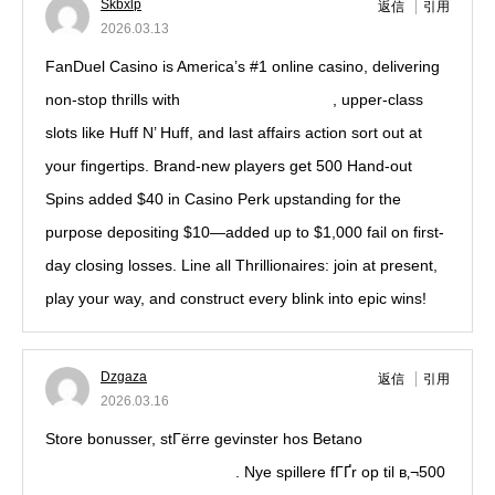
Skbxlp
返信
引用
2026.03.13
FanDuel Casino is America’s #1 online casino, delivering
non-stop thrills with
ignition casino poker
, upper-class
slots like Huff N’ Huff, and last affairs action sort out at
your fingertips. Brand-new players get 500 Hand-out
Spins added $40 in Casino Perk upstanding for the
purpose depositing $10—added up to $1,000 fail on first-
day closing losses. Line all Thrillionaires: join at present,
play your way, and construct every blink into epic wins!
Dzgaza
返信
引用
2026.03.16
Store bonusser, stГёrre gevinster hos Betano
https://betanogame.org/da/
. Nye spillere fГҐr op til в‚¬500