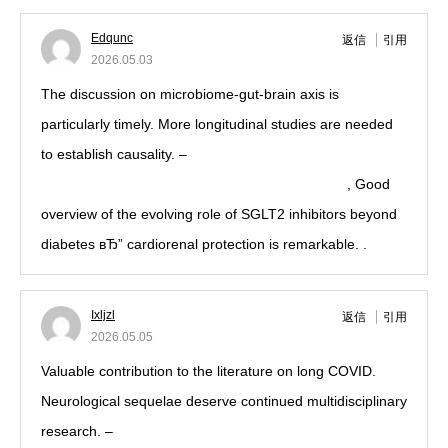
Edqunc
返信
引用
2026.05.03
The discussion on microbiome-gut-brain axis is
particularly timely. More longitudinal studies are needed
to establish causality. –
https://maps.app.goo.gl/HePymPbp617TBM16A
, Good
overview of the evolving role of SGLT2 inhibitors beyond
diabetes вЂ” cardiorenal protection is remarkable. .
Ixljzl
返信
引用
2026.05.05
Valuable contribution to the literature on long COVID.
Neurological sequelae deserve continued multidisciplinary
research. –
https://www.gleauty.com/RE/Saint-Gilles-Les-