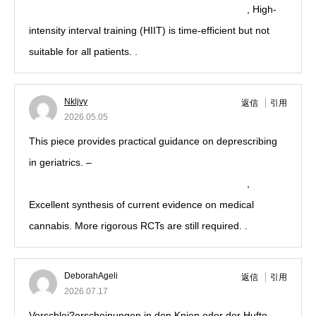
Bains/451121188422168/Pharmacie-De-Boucan
, High-
intensity interval training (HIIT) is time-efficient but not
suitable for all patients. .
Nkljvy
返信
引用
2026.05.05
This piece provides practical guidance on deprescribing
in geriatrics. –
https://es.wikipedia.org/wiki/Erythrina_crista-galli
,
Excellent synthesis of current evidence on medical
cannabis. More rigorous RCTs are still required. .
DeborahAgeli
返信
引用
2026.07.17
Verschlei?erscheinungen in den Knien oder der Hufte