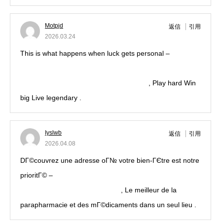
Motpjd
返信
引用
2026.03.24
This is what happens when luck gets personal –
http://aranitidine.com/gates-of-olympus-slot-review-2026-
pragmatic-play-zeus-masterpiece-guide/
, Play hard Win
big Live legendary .
Iyslwb
返信
引用
2026.04.08
DГ©couvrez une adresse oГ№ votre bien-ГЄtre est notre
prioritГ© –
https://www.keskeces.com/pharmacie-de-
garde/58470-magny-cours.html
, Le meilleur de la
parapharmacie et des mГ©dicaments dans un seul lieu .