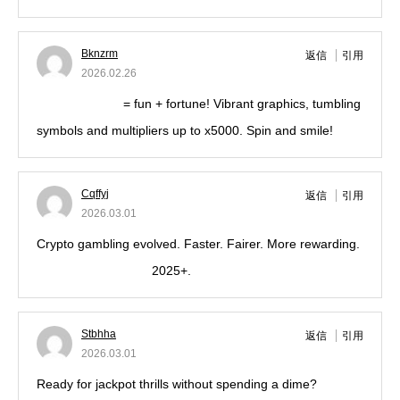
Bknzrm
返信
引用
2026.02.26
sugarrushslotx
= fun + fortune! Vibrant graphics, tumbling
symbols and multipliers up to x5000. Spin and smile!
Cqffyj
返信
引用
2026.03.01
Crypto gambling evolved. Faster. Fairer. More rewarding.
fire stampede stake
2025+.
Stbhha
返信
引用
2026.03.01
Ready for jackpot thrills without spending a dime?