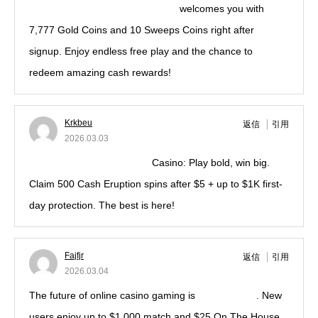
luckyland slots promo code 2026
welcomes you with
7,777 Gold Coins and 10 Sweeps Coins right after
signup. Enjoy endless free play and the chance to
redeem amazing cash rewards!
Krkbeu
返信
引用
2026.03.03
DraftKings welcome bonus
Casino: Play bold, win big.
Claim 500 Cash Eruption spins after $5 + up to $1K first-
day protection. The best is here!
Fajfjr
返信
引用
2026.03.04
The future of online casino gaming is
play betmgm
. New
users enjoy up to $1,000 match and $25 On The House.