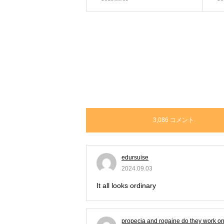
3,086 コメント
edursuise
2024.09.03
It all looks ordinary
amazon priligy
propecia and rogaine do they work on 