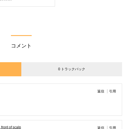
コメント
0 トラックバック
返信
引用
front of scalp
返信
引用