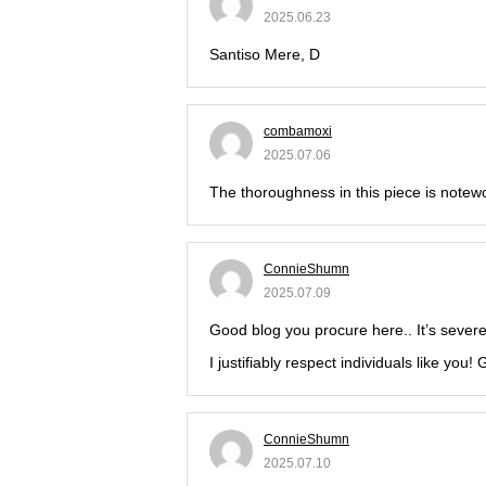
2025.06.23
Santiso Mere, D
propecia pharmacy
combamoxi
2025.07.06
The thoroughness in this piece is notewo
ConnieShumn
2025.07.09
Good blog you procure here.. It’s severel
I justifiably respect individuals like you
ConnieShumn
2025.07.10