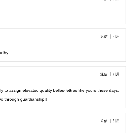
返信
引用
rthy.
返信
引用
y to assign elevated quality belles-lettres like yours these days.
! Go through guardianship!!
返信
引用