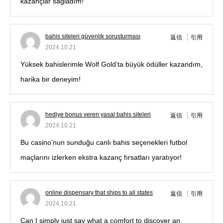
kazançlar sağladım!
bahis siteleri güvenlik soruşturması
返信
引用
2024.10.21
Yüksek bahislerimle Wolf Gold’ta büyük ödüller kazandım,
harika bir deneyim!
hediye bonus veren yasal bahis siteleri
返信
引用
2024.10.21
Bu casino’nun sunduğu canlı bahis seçenekleri futbol
maçlarını izlerken ekstra kazanç fırsatları yaratıyor!
online dispensary that ships to all states
返信
引用
2024.10.21
Can I simply just say what a comfort to discover an