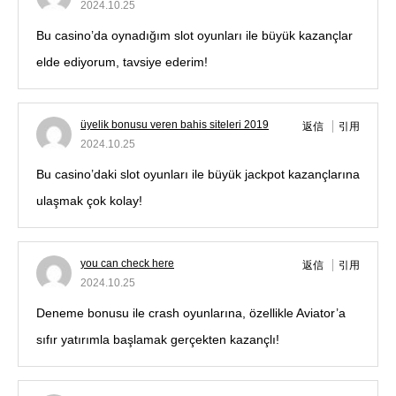
2024.10.25
Bu casino’da oynadığım slot oyunları ile büyük kazançlar
elde ediyorum, tavsiye ederim!
üyelik bonusu veren bahis siteleri 2019
返信
引用
2024.10.25
Bu casino’daki slot oyunları ile büyük jackpot kazançlarına
ulaşmak çok kolay!
you can check here
返信
引用
2024.10.25
Deneme bonusu ile crash oyunlarına, özellikle Aviator’a
sıfır yatırımlа başlamak gerçekten kazançlı!