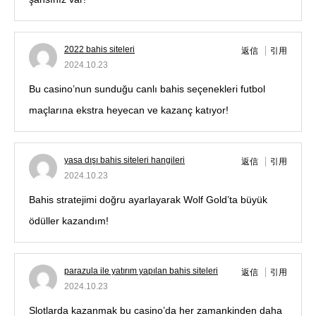
2022 bahis siteleri
返信
引用
2024.10.23
Bu casino’nun sunduğu canlı bahis seçenekleri futbol
maçlarına ekstra heyecan ve kazanç katıyor!
yasa dışı bahis siteleri hangileri
返信
引用
2024.10.23
Bahis stratejimi doğru ayarlayarak Wolf Gold’ta büyük
ödüller kazandım!
parazula ile yatırım yapılan bahis siteleri
返信
引用
2024.10.23
Slotlarda kazanmak bu casino’da her zamankinden daha