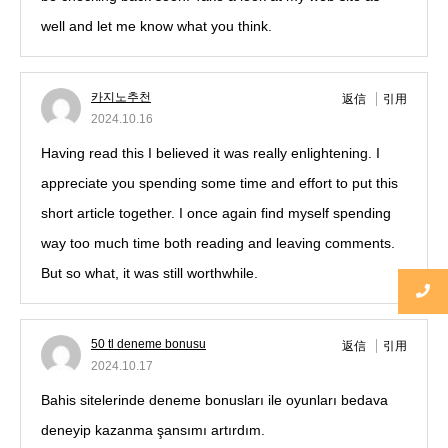
well and let me know what you think.
카지노추천
返信
引用
2024.10.16
Having read this I believed it was really enlightening. I
appreciate you spending some time and effort to put this
short article together. I once again find myself spending
way too much time both reading and leaving comments.
But so what, it was still worthwhile.
50 tl deneme bonusu
返信
引用
2024.10.17
Bahis sitelerinde deneme bonusları ile oyunları bedava
deneyip kazanma şansımı artırdım.