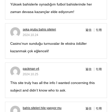
Yüksek bahislerle oynadığım futbol bahislerinde her
zaman devasa kazançlar elde ediyorum!
seka grubu bahis siteleri
返信
引用
2024.10.24
Casino’nun sunduğu turnuvalar ile ekstra ödüller
kazanmak çok eğlenceli!
packman v4
返信
引用
2024.10.25
This site truly has all the info I wanted concerning this
subject and didn’t know who to ask.
bahis siteleri hile yapıyor mu
返信
引用