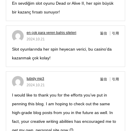
En sevdiğim slot oyunu Dead or Alive II, her spin büyük
bir kazanç fırsatı sunuyor!
en çok para veren bahis siteleri
返信
引用
2024.10.21
Slot oyunlarında her spin heyecan verici, bu casino’da
kazanmak çok kolay!
tubidy mp3
返信
引用
2024.10.21
I would like to thank you for the efforts you’ve put in
penning this blog. I am hoping to check out the same
high-grade blog posts from you in the future as well. In
fact, your creative writing abilities has encouraged me to
get my own, personal site now 😉