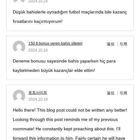
2024.10.24
Düşük bahislerle oynadığım futbol maçlarında bile kazanç
fırsatlarını kaçırmıyorum!
150 tl bonus veren bahis siteleri
返信
引用
2024.10.24
Deneme bonusu sayesinde bahis yaparken hiç para
kaybetmeden büyük kazançlar elde ettim!
토토사이트
返信
引用
2024.10.24
Hello there! This blog post could not be written any better!
Looking through this post reminds me of my previous
roommate! He constantly kept preaching about this. I’ll
forward this information to him. Fairly certain he will have