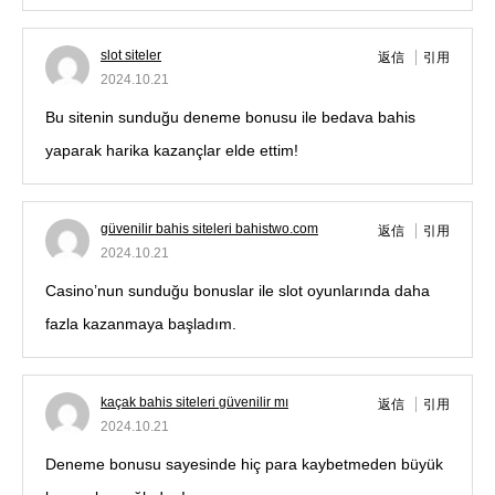
slot siteler
返信
引用
2024.10.21
Bu sitenin sunduğu deneme bonusu ile bedava bahis
yaparak harika kazançlar elde ettim!
güvenilir bahis siteleri bahistwo.com
返信
引用
2024.10.21
Casino’nun sunduğu bonuslar ile slot oyunlarında daha
fazla kazanmaya başladım.
kaçak bahis siteleri güvenilir mı
返信
引用
2024.10.21
Deneme bonusu sayesinde hiç para kaybetmeden büyük