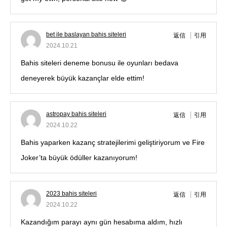
bet ile baslayan bahis siteleri
返信
引用
2024.10.21
Bahis siteleri deneme bonusu ile oyunları bedava
deneyerek büyük kazançlar elde ettim!
astropay bahis siteleri
返信
引用
2024.10.22
Bahis yaparken kazanç stratejilerimi geliştiriyorum ve Fire
Joker’ta büyük ödüller kazanıyorum!
2023 bahis siteleri
返信
引用
2024.10.22
Kazandığım parayı aynı gün hesabıma aldım, hızlı