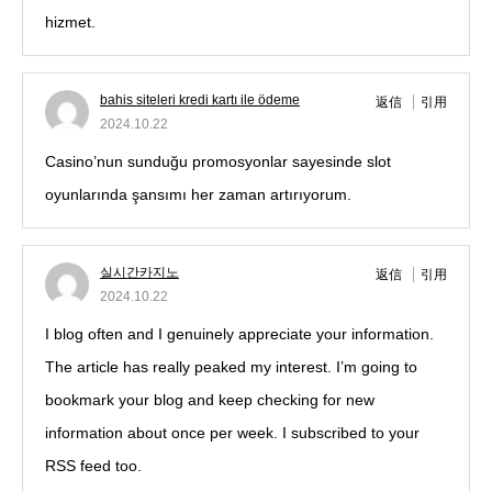
hizmet.
bahis siteleri kredi kartı ile ödeme
返信
引用
2024.10.22
Casino’nun sunduğu promosyonlar sayesinde slot
oyunlarında şansımı her zaman artırıyorum.
실시간카지노
返信
引用
2024.10.22
I blog often and I genuinely appreciate your information.
The article has really peaked my interest. I’m going to
bookmark your blog and keep checking for new
information about once per week. I subscribed to your
RSS feed too.