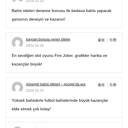
2024.10.20
Bahis siteleri deneme bonusu ile bedava bahis yaparak
şansınızı deneyin ve kazanın!
bayram bonusu veren siteler
返信
引用
2024.10.20
En sevdiğim slot oyunu Fire Joker, grafikler harika ve
kazançlar büyük!
güvenilir bahis siteleri – google’da ara
返信
引用
2024.10.20
Yüksek bahislerle futbol bahislerinde büyük kazançlar
elde etmek çok kolay!