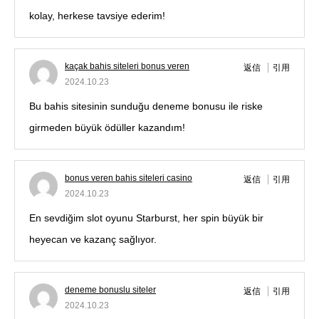
kolay, herkese tavsiye ederim!
kaçak bahis siteleri bonus veren
返信
引用
2024.10.23
Bu bahis sitesinin sunduğu deneme bonusu ile riske
girmeden büyük ödüller kazandım!
bonus veren bahis siteleri casino
返信
引用
2024.10.23
En sevdiğim slot oyunu Starburst, her spin büyük bir
heyecan ve kazanç sağlıyor.
deneme bonuslu siteler
返信
引用
2024.10.23