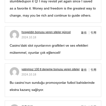
stumbledupon it 😉 I may revisit yet again since I saved
as a favorite it. Money and freedom is the greatest way to
change, may you be rich and continue to guide others.
hoşgeldin bonusu veren siteler güncel
返信
引用
2024.10.18
Casino’daki slot oyunlarının grafikleri ve ses efektleri
mükemmel, oyunlar çok eğlenceli!
yatırımsız 100 tl deneme bonusu veren siteler
返信
引用
2024.10.18
Bu casino’nun sunduğu promosyonlar futbol bahislerinde
ekstra kazanç sağlıyor.