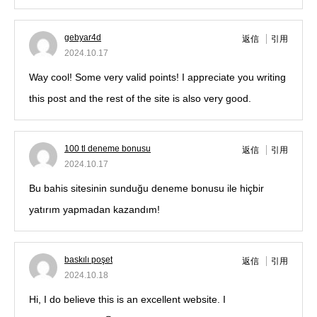
gebyar4d
返信
引用
2024.10.17
Way cool! Some very valid points! I appreciate you writing
this post and the rest of the site is also very good.
100 tl deneme bonusu
返信
引用
2024.10.17
Bu bahis sitesinin sunduğu deneme bonusu ile hiçbir
yatırım yapmadan kazandım!
baskılı poşet
返信
引用
2024.10.18
Hi, I do believe this is an excellent website. I