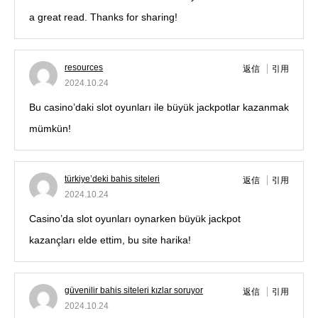
a great read. Thanks for sharing!
resources
返信
引用
2024.10.24
Bu casino’daki slot oyunları ile büyük jackpotlar kazanmak
mümkün!
türkiye’deki bahis siteleri
返信
引用
2024.10.24
Casino’da slot oyunları oynarken büyük jackpot
kazançları elde ettim, bu site harika!
güvenilir bahis siteleri kızlar soruyor
返信
引用
2024.10.24