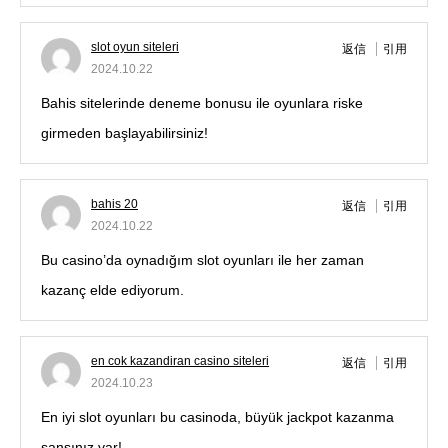
slot oyun siteleri
返信
引用
2024.10.22
Bahis sitelerinde deneme bonusu ile oyunlara riske
girmeden başlayabilirsiniz!
bahis 20
返信
引用
2024.10.22
Bu casino’da oynadığım slot oyunları ile her zaman
kazanç elde ediyorum.
en cok kazandiran casino siteleri
返信
引用
2024.10.23
En iyi slot oyunları bu casinoda, büyük jackpot kazanma
şansınız var!