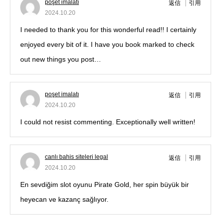
poşet imalatı
返信
引用
2024.10.20
I needed to thank you for this wonderful read!! I certainly
enjoyed every bit of it. I have you book marked to check
out new things you post…
poşet imalatı
返信
引用
2024.10.20
I could not resist commenting. Exceptionally well written!
canlı bahis siteleri legal
返信
引用
2024.10.20
En sevdiğim slot oyunu Pirate Gold, her spin büyük bir
heyecan ve kazanç sağlıyor.