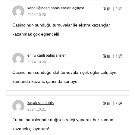
kendiliğinden bahis siteleri açılıyor
返信
引用
2024.10.20
Casino’nun sunduğu turnuvalar ile ekstra kazançlar
kazanmak çok eğlenceli!
en iyi canlı bahis siteleri
返信
引用
2024.10.20
Casino’nun sunduğu slot turnuvaları çok eğlenceli, aynı
zamanda kazanç şansı da sunuyor.
kaçak site bahis
返信
引用
2024.10.21
Futbol bahislerinde doğru strateji yaparak her zaman
kazançlı çıkıyorum!