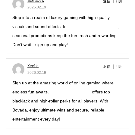
StellaDew
返信
引用
2026.02.19
Step into a realm of luxury gaming with high-quality
visuals and sound effects. In
ignation casino official site
,
seasonal promotions keep the fun fresh and rewarding.
Don’t wait—sign up and play!
Xecfsh
返信
引用
2026.02.19
Sign up at the amazing world of online gaming where
endless fun awaits.
Bovada Fast Payouts
offers top
blackjack and high-roller perks for all players. With
Bovada, enjoy ultimate wins and secure, reliable
entertainment every day!