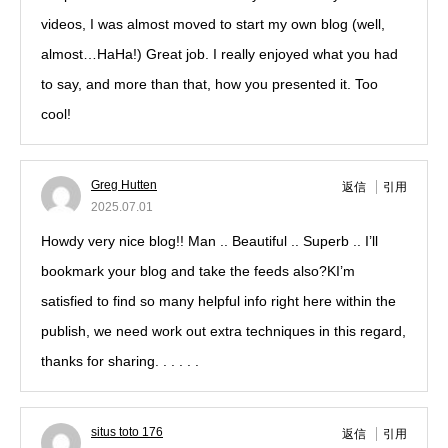
videos, I was almost moved to start my own blog (well,
almost…HaHa!) Great job. I really enjoyed what you had
to say, and more than that, how you presented it. Too
cool!
Greg Hutten
返信
引用
2025.07.01
Howdy very nice blog!! Man .. Beautiful .. Superb .. I’ll
bookmark your blog and take the feeds also?KI’m
satisfied to find so many helpful info right here within the
publish, we need work out extra techniques in this regard,
thanks for sharing. . . . . .
situs toto 176
返信
引用