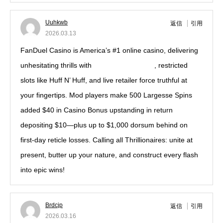
Uuhkwb
返信
引用
2026.03.13
FanDuel Casino is America’s #1 online casino, delivering
unhesitating thrills with
ignition casino app
, restricted
slots like Huff N’ Huff, and live retailer force truthful at
your fingertips. Mod players make 500 Largesse Spins
added $40 in Casino Bonus upstanding in return
depositing $10—plus up to $1,000 dorsum behind on
first-day reticle losses. Calling all Thrillionaires: unite at
present, butter up your nature, and construct every flash
into epic wins!
Brdcjp
返信
引用
2026.03.16