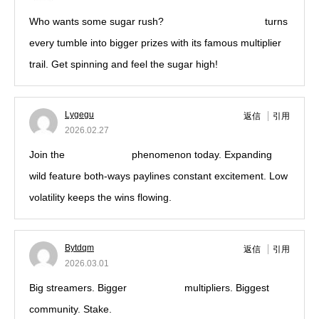
Who wants some sugar rush?
sugar rush free spins
turns
every tumble into bigger prizes with its famous multiplier
trail. Get spinning and feel the sugar high!
Lygegu
返信
引用
2026.02.27
Join the
play starburst
phenomenon today. Expanding
wild feature both-ways paylines constant excitement. Low
volatility keeps the wins flowing.
Bytdqm
返信
引用
2026.03.01
Big streamers. Bigger
stake crash
multipliers. Biggest
community. Stake.