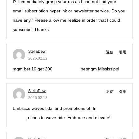
I?¦ll immediately grasp your rss as I can not find your
email subscription hyperlink or newsletter service. Do you
have any? Please allow me realize in order that I could
subscribe. Thanks.
StellaDew
返信
引用
2026.02.12
mgm bet 10 get 200
betmgm-play
betmgm Mississippi
StellaDew
返信
引用
2026.02.18
Embrace waves tidal and promotions of. In
ignation
casino
, riches to wave ride. Embrace and elevate!