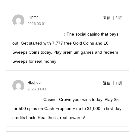
Lijpmb
返信
引用
2026.03.01
luckyland slots promo code
: The social casino that pays
out! Get started with 7,777 free Gold Coins and 10
Sweeps Coins today. Play premium games and redeem
Sweeps for real money!
Hbohgg
返信
引用
2026.03.03
kings maxxwins
Casino: Crown your wins today. Play $5
for 500 spins on Cash Eruption + up to $1,000 in first-day
credits back. Real thrills, real rewards!