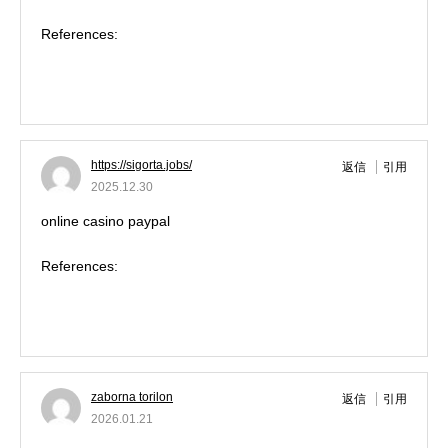
References:
https://jobstaffs.com/employer/20-best-online-casinos-in-
australia-for-real-money-in-2025/
https://sigorta.jobs/
返信
引用
2025.12.30
online casino paypal
References:
https://sigorta.jobs/employer/20-best-online-casinos-in-
australia-for-real-money-in-2025/
zaborna torilon
返信
引用
2026.01.21