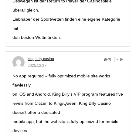
Deswegen ist der Return to Player der Casinospiele
überall gleich.
Liebhaber der Sportwetten finden eine eigene Kategorie
mit
den besten Wettmärkten.
king billy casino
返信
引用
2025.12.27
No app required – fully optimized mobile site works
flawlessly
on iOS and Android. King Billy’s VIP program features five
levels from Citizen to King/Queen. King Billy Casino
doesn’t offer a dedicated
mobile app, but the website is fully optimized for mobile
devices.