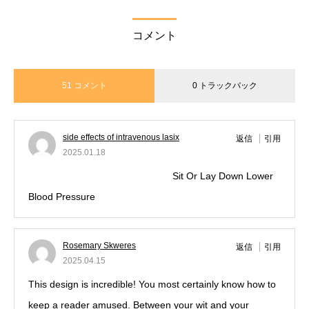
コメント
51 コメント
0 トラックバック
side effects of intravenous lasix
返信
引用
2025.01.18
order lasix without a prescription
Sit Or Lay Down Lower
Blood Pressure
Rosemary Skweres
返信
引用
2025.04.15
This design is incredible! You most certainly know how to
keep a reader amused. Between your wit and your