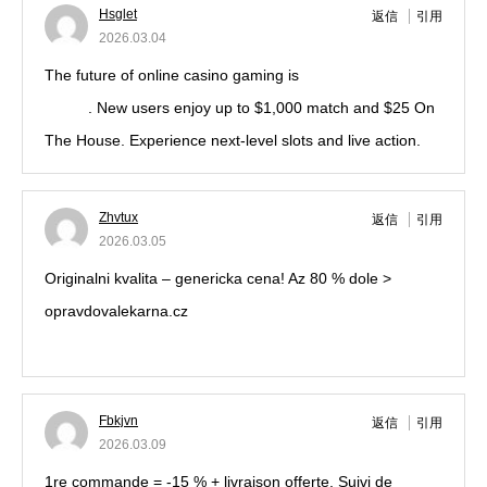
Hsglet
返信
引用
2026.03.04
The future of online casino gaming is
betmgm casino
review
. New users enjoy up to $1,000 match and $25 On
The House. Experience next-level slots and live action.
Zhvtux
返信
引用
2026.03.05
Originalni kvalita – genericka cena! Az 80 % dole >
opravdovalekarna.cz
https://opravdovalekarna.cz
Fbkjvn
返信
引用
2026.03.09
1re commande = -15 % + livraison offerte. Suivi de