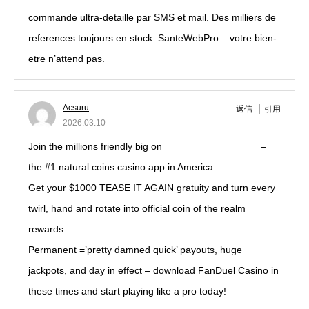
commande ultra-detaille par SMS et mail. Des milliers de
references toujours en stock. SanteWebPro – votre bien-
etre n’attend pas.
lipitor
Acsuru
返信
引用
2026.03.10
Join the millions friendly big on
fanduel casino bonus
–
the #1 natural coins casino app in America.
Get your $1000 TEASE IT AGAIN gratuity and turn every
twirl, hand and rotate into official coin of the realm
rewards.
Permanent =’pretty damned quick’ payouts, huge
jackpots, and day in effect – download FanDuel Casino in
these times and start playing like a pro today!