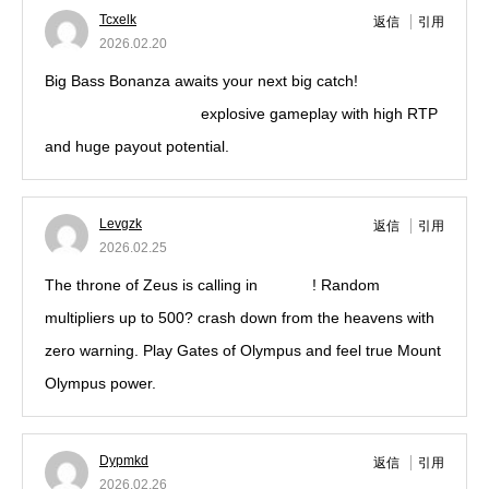
Tcxelk
返信
引用
2026.02.20
Big Bass Bonanza awaits your next big catch!
Bigger
Bass Bonanza big win
explosive gameplay with high RTP
and huge payout potential.
Levgzk
返信
引用
2026.02.25
The throne of Zeus is calling in
zeus55
! Random
multipliers up to 500? crash down from the heavens with
zero warning. Play Gates of Olympus and feel true Mount
Olympus power.
Dypmkd
返信
引用
2026.02.26