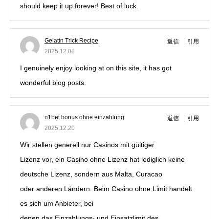
should keep it up forever! Best of luck.
Gelatin Trick Recipe
返信
引用
2025.12.08
I genuinely enjoy looking at on this site, it has got
wonderful blog posts.
n1bet bonus ohne einzahlung
返信
引用
2025.12.20
Wir stellen generell nur Casinos mit gültiger
Lizenz vor, ein Casino ohne Lizenz hat lediglich keine
deutsche Lizenz, sondern aus Malta, Curacao
oder anderen Ländern. Beim Casino ohne Limit handelt
es sich um Anbieter, bei
denen das Einzahlungs- und Einsatzlimit des