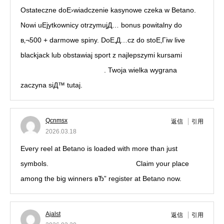
Ostateczne doЕ›wiadczenie kasynowe czeka w Betano.
Nowi uЕјytkownicy otrzymujД… bonus powitalny do
в‚¬500 + darmowe spiny. DoЕ‚Д…cz do stoЕ‚Гіw live
blackjack lub obstawiaj sport z najlepszymi kursami
https://betanogame.org/pl/
. Twoja wielka wygrana
zaczyna siД™ tutaj.
Qcnmsx
返信
引用
2026.03.18
Every reel at Betano is loaded with more than just
symbols.
Tikitaka GM dansk version
Claim your place
among the big winners вЂ” register at Betano now.
Ajalst
返信
引用